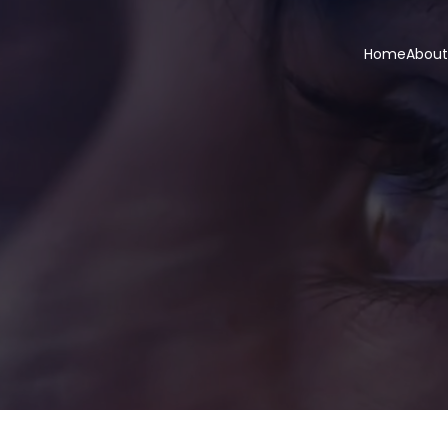
Home
About